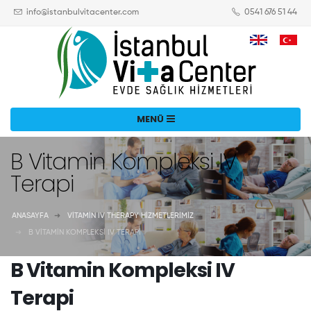
info@istanbulvitacenter.com
0541 676 51 44
B Vitamin Kompleksi IV
Terapi
ANASAYFA
VITAMIN IV THERAPY HIZMETLERIMIZ
B VITAMIN KOMPLEKSI IV TERAPI
B Vitamin Kompleksi IV
Terapi