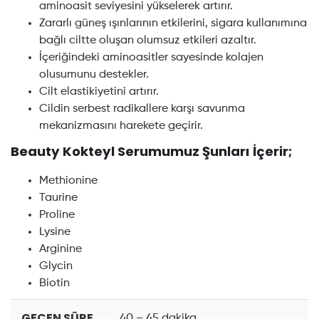
aminoasit seviyesini yükselerek artırır.
Zararlı güneş ışınlarının etkilerini, sigara kullanımına
bağlı ciltte oluşan olumsuz etkileri azaltır.
İçeriğindeki aminoasitler sayesinde kolajen
olusumunu destekler.
Cilt elastikiyetini artırır.
Cildin serbest radikallere karşı savunma
mekanizmasını harekete geçirir.
Beauty Kokteyl Serumumuz Şunları İçerir;
Methionine
Taurine
Proline
Lysine
Arginine
Glycin
Biotin
GEÇEN SÜRE
40 – 45 dakika