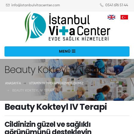
info@istanbulvitacenter.com
0541 676 51 44
Beauty Kokteyl IV Terapi
ANASAYFA
VITAMIN IV THERAPY HIZMETLERIMIZ
BEAUTY KOKTEYL IV TERAPI
Beauty Kokteyl IV Terapi
Cildinizin güzel ve sağlıklı
görünümünü destekleyin