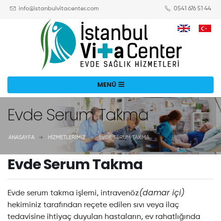
info@istanbulvitacenter.com
0541 676 51 44
Evde Serum Takma
ANASAYFA
HIZMETLERIMIZ
EVDE SERUM TAKMA
Evde Serum Takma
(damar içi)
Evde serum takma işlemi, intravenöz
hekiminiz tarafından reçete edilen sıvı veya ilaç
tedavisine ihtiyaç duyulan hastaların, ev rahatlığında