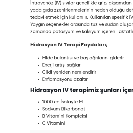
İntravenöz (IV) sıvılar genellikle grip, akşamda
yada gıda zzehirlenmelerinin neden olduğu de
tedavi etmek için kullanılır. Kullanılan spesifik
Yaygın seçenekler arasında tuz ve sudan oluşan
zamanda potasyum ve kalsiyum içeren Laktatlı Ri
Hidrasyon IV Terapi Faydaları;
Mide bulantısı ve baş ağrılarını giderir
Enerji artışı sağlar
Cildi yeniden nemlendirir
Enflamasyonu azaltır
Hidrasyon IV terapimiz şunları içer
1000 cc İsolayte M
Sodyum Bikarbonat
B Vitamini Kompleksi
C Vitamini