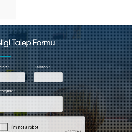
ilgi Talep Formu
ınız *
Telefon *
esajınız *