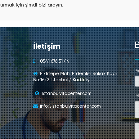
rmak için şimdi bizi arayın.
İletişim
B
0541 676 51 44
Ad
Fikirtepe Mah. Erdemler Sokak Kapı
No:16/2 istanbul / Kadıköy
istanbulvitacenter.com
M
info@istanbulvitacenter.com