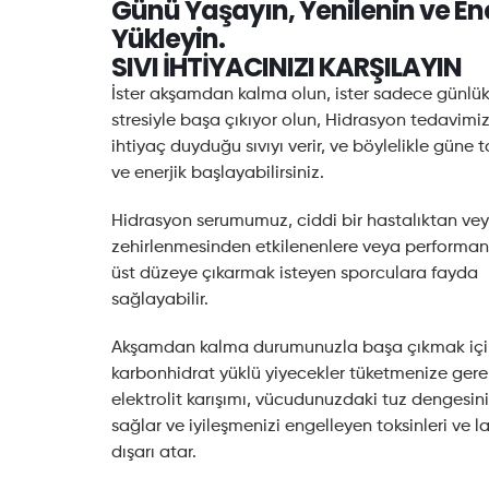
Günü Yaşayın, Yenilenin ve Ene
Yükleyin.
SIVI İHTİYACINIZI KARŞILAYIN
İster akşamdan kalma olun, ister sadece günlü
stresiyle başa çıkıyor olun, Hidrasyon tedavim
ihtiyaç duyduğu sıvıyı verir, ve böylelikle güne 
ve enerjik başlayabilirsiniz.
Hidrasyon serumumuz, ciddi bir hastalıktan ve
zehirlenmesinden etkilenenlere veya performans
üst düzeye çıkarmak isteyen sporculara fayda
sağlayabilir.
Akşamdan kalma durumunuzla başa çıkmak için
karbonhidrat yüklü yiyecekler tüketmenize gere
elektrolit karışımı, vücudunuzdaki tuz dengesin
sağlar ve iyileşmenizi engelleyen toksinleri ve la
dışarı atar.