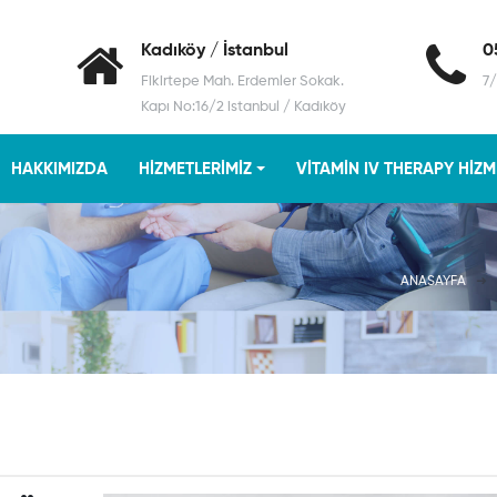
Kadıköy / İstanbul
0
Fikirtepe Mah. Erdemler Sokak.
7/
Kapı No:16/2 istanbul / Kadıköy
HAKKIMIZDA
HIZMETLERIMIZ
VITAMIN IV THERAPY HIZM
ANASAYFA