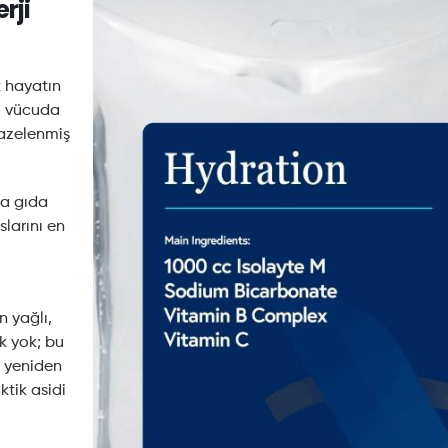
rji
k hayatın
iz vücuda
tazelenmiş
ya gıda
larını en
 yağlı,
k yok; bu
i yeniden
ktik asidi