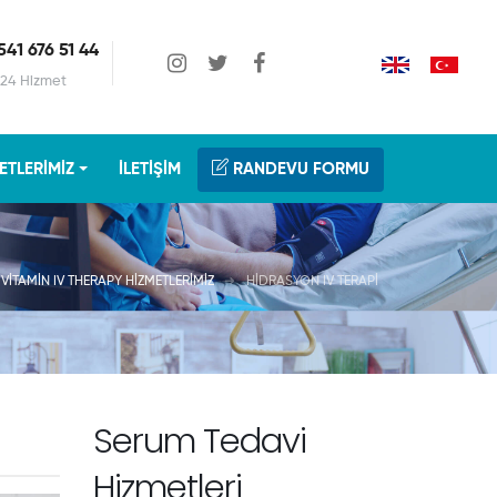
541 676 51 44
24 Hizmet
ETLERIMIZ
İLETIŞIM
RANDEVU FORMU
VITAMIN IV THERAPY HIZMETLERIMIZ
HIDRASYON IV TERAPI
Serum Tedavi
Hizmetleri